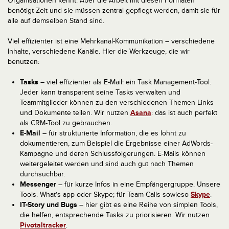
Organisationen kennt. Aber die Arbeit mit diesen Formaten
benötigt Zeit und sie müssen zentral gepflegt werden, damit sie für
alle auf demselben Stand sind.
Viel effizienter ist eine Mehrkanal-Kommunikation – verschiedene
Inhalte, verschiedene Kanäle. Hier die Werkzeuge, die wir
benutzen:
Tasks
– viel effizienter als E-Mail: ein Task Management-Tool.
Jeder kann transparent seine Tasks verwalten und
Teammitglieder können zu den verschiedenen Themen Links
und Dokumente teilen. Wir nutzen
Asana
: das ist auch perfekt
als CRM-Tool zu gebrauchen.
E-Mail
– für strukturierte Information, die es lohnt zu
dokumentieren, zum Beispiel die Ergebnisse einer AdWords-
Kampagne und deren Schlussfolgerungen. E-Mails können
weitergeleitet werden und sind auch gut nach Themen
durchsuchbar.
Messenger
– für kurze Infos in eine Empfängergruppe. Unsere
Tools: What’s app oder Skype; für Team-Calls sowieso
Skype
.
IT-Story und Bugs
– hier gibt es eine Reihe von simplen Tools,
die helfen, entsprechende Tasks zu priorisieren. Wir nutzen
Pivotaltracker
.