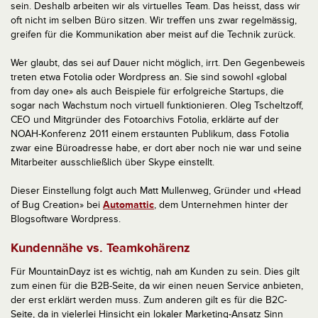
sein. Deshalb arbeiten wir als virtuelles Team. Das heisst, dass wir
oft nicht im selben Büro sitzen. Wir treffen uns zwar regelmässig,
greifen für die Kommunikation aber meist auf die Technik zurück.
Wer glaubt, das sei auf Dauer nicht möglich, irrt. Den Gegenbeweis
treten etwa Fotolia oder Wordpress an. Sie sind sowohl «global
from day one» als auch Beispiele für erfolgreiche Startups, die
sogar nach Wachstum noch virtuell funktionieren. Oleg Tscheltzoff,
CEO und Mitgründer des Fotoarchivs Fotolia, erklärte auf der
NOAH-Konferenz 2011 einem erstaunten Publikum, dass Fotolia
zwar eine Büroadresse habe, er dort aber noch nie war und seine
Mitarbeiter ausschließlich über Skype einstellt.
Dieser Einstellung folgt auch Matt Mullenweg, Gründer und «Head
of Bug Creation» bei
Automattic
, dem Unternehmen hinter der
Blogsoftware Wordpress.
Kundennähe vs. Teamkohärenz
Für MountainDayz ist es wichtig, nah am Kunden zu sein. Dies gilt
zum einen für die B2B-Seite, da wir einen neuen Service anbieten,
der erst erklärt werden muss. Zum anderen gilt es für die B2C-
Seite, da in vielerlei Hinsicht ein lokaler Marketing-Ansatz Sinn