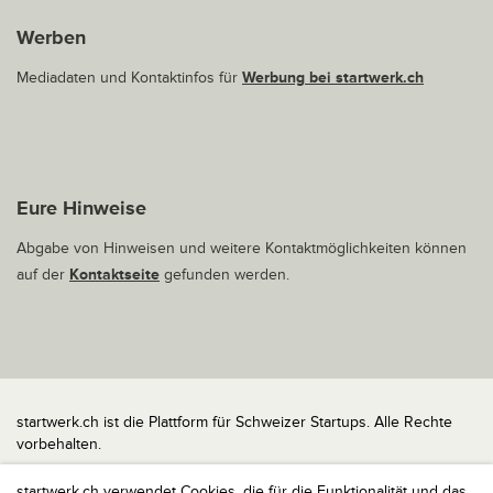
Werben
Mediadaten und Kontaktinfos für
Werbung bei startwerk.ch
Eure Hinweise
Abgabe von Hinweisen und weitere Kontaktmöglichkeiten können
auf der
Kontaktseite
gefunden werden.
startwerk.ch ist die Plattform für Schweizer Startups. Alle Rechte
vorbehalten.
Impressum
startwerk.ch verwendet Cookies, die für die Funktionalität und das