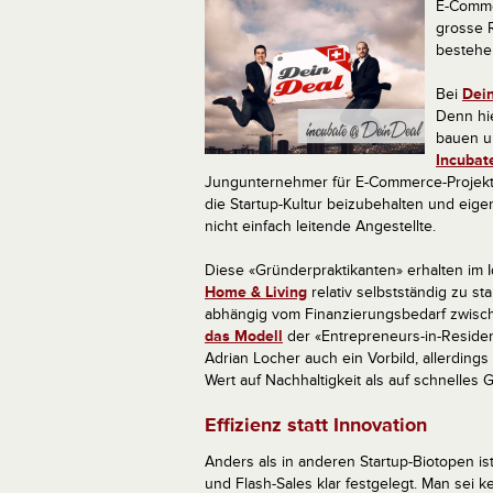
E-Comme
grosse R
bestehen
Bei
Dei
Denn hie
bauen u
Incubat
Jungunternehmer für E-Commerce-Projekte 
die Startup-Kultur beizubehalten und eige
nicht einfach leitende Angestellte.
Diese «Gründerpraktikanten» erhalten im Id
Home & Living
relativ selbstständig zu st
abhängig vom Finanzierungsbedarf zwisc
das Modell
der «Entrepreneurs-in-Residenc
Adrian Locher auch ein Vorbild, allerdings
Wert auf Nachhaltigkeit als auf schnelles G
Effizienz statt Innovation
Anders als in anderen Startup-Biotopen i
und Flash-Sales klar festgelegt. Man sei k