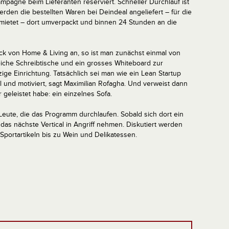
mpagne beim Lieferanten reserviert. Schneller Durchlauf ist
den die bestellten Waren bei Deindeal angeliefert – für die
gemietet – dort umverpackt und binnen 24 Stunden an die
ck von Home & Living an, so ist man zunächst einmal von
eiche Schreibtische und ein grosses Whiteboard zur
ge Einrichtung. Tatsächlich sei man wie ein Lean Startup
l und motiviert, sagt Maximilian Rofagha. Und verweist dann
 geleistet habe: ein einzelnes Sofa.
Leute, die das Programm durchlaufen. Sobald sich dort ein
s nächste Vertical in Angriff nehmen. Diskutiert werden
portartikeln bis zu Wein und Delikatessen.