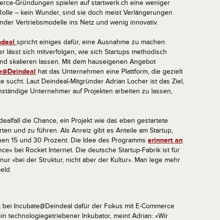
rce-Gründungen spielen auf startwerk.ch eine weniger
olle – kein Wunder, sind sie doch meist Verlängerungen
der Vertriebsmodelle ins Netz und wenig innovativ.
ndeal
spricht einiges dafür, eine Ausnahme zu machen.
r lässt sich mitverfolgen, wie sich Startups methodisch
nd skalieren lassen. Mit dem hauseigenen Angebot
e@Deindeal
hat das Unternehmen eine Plattform, die gezielt
sucht. Laut Deindeal-Mitgründer Adrian Locher ist das Ziel,
nständige Unternehmer auf Projekten arbeiten zu lassen,
ealfall die Chance, ein Projekt wie das eben gestartete
arten und zu führen. Als Anreiz gibt es Anteile am Startup,
hen 15 und 30 Prozent. Die Idee des Programms
erinnert an
e» bei Rocket Internet. Die deutsche Startup-Fabrik ist für
 nur «bei der Struktur, nicht aber der Kultur». Man lege mehr
eld.
st bei Incubate@Deindeal dafür der Fokus mit E-Commerce
ein technologiegetriebener Inkubator, meint Adrian: «Wir