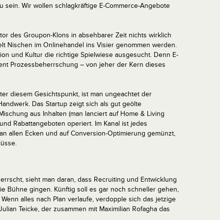
 zu sein. Wir wollen schlagkräftige E-Commerce-Angebote
tor des Groupon-Klons in absehbarer Zeit nichts wirklich
elt Nischen im Onlinehandel ins Visier genommen werden.
tion und Kultur die richtige Spielwiese ausgesucht. Denn E-
ent Prozessbeherrschung – von jeher der Kern dieses
ter diesem Gesichtspunkt, ist man ungeachtet der
ndwerk. Das Startup zeigt sich als gut geölte
Mischung aus Inhalten (man lanciert auf Home & Living
nd Rabattangeboten operiert. Im Kanal ist jedes
an allen Ecken und auf Conversion-Optimierung gemünzt,
lüsse.
errscht, sieht man daran, dass Recruiting und Entwicklung
e Bühne gingen. Künftig soll es gar noch schneller gehen,
Wenn alles nach Plan verlaufe, verdopple sich das jetzige
 Julian Teicke, der zusammen mit Maximilian Rofagha das