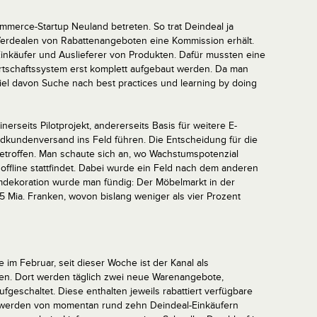
merce-Startup Neuland betreten. So trat Deindeal ja
as Verdealen von Rabattenangeboten eine Kommission erhält.
Einkäufer und Auslieferer von Produkten. Dafür mussten eine
rtschaftssystem erst komplett aufgebaut werden. Da man
iel davon Suche nach best practices und learning by doing
inerseits Pilotprojekt, andererseits Basis für weitere E-
dkundenversand ins Feld führen. Die Entscheidung für die
etroffen. Man schaute sich an, wo Wachstumspotenzial
 offline stattfindet. Dabei wurde ein Feld nach dem anderen
imdekoration wurde man fündig: Der Möbelmarkt in der
 Mia. Franken, wovon bislang weniger als vier Prozent
im Februar, seit dieser Woche ist der Kanal als
en. Dort werden täglich zwei neue Warenangebote,
fgeschaltet. Diese enthalten jeweils rabattiert verfügbare
s werden von momentan rund zehn Deindeal-Einkäufern