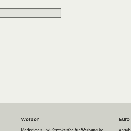
Werben
Eure
r
Mediadaten und Kontaktinfos für
Werbung bei
Abgabe