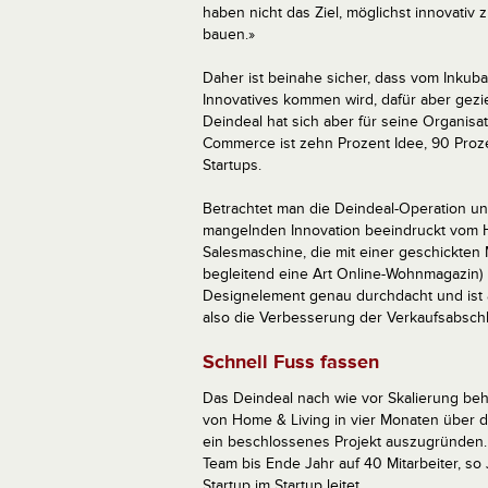
haben nicht das Ziel, möglichst innovativ
bauen.»
Daher ist beinahe sicher, dass vom Inkuba
Innovatives kommen wird, dafür aber gezi
Deindeal hat sich aber für seine Organisa
Commerce ist zehn Prozent Idee, 90 Proz
Startups.
Betrachtet man die Deindeal-Operation un
mangelnden Innovation beeindruckt vom Ha
Salesmaschine, die mit einer geschickten 
begleitend eine Art Online-Wohnmagazin) u
Designelement genau durchdacht und ist 
also die Verbesserung der Verkaufsabsch
Schnell Fuss fassen
Das Deindeal nach wie vor Skalierung beh
von Home & Living in vier Monaten über di
ein beschlossenes Projekt auszugründen. 
Team bis Ende Jahr auf 40 Mitarbeiter, so
Startup im Startup leitet.