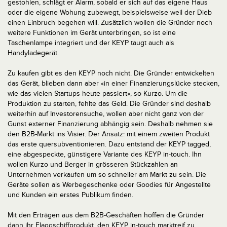
gestohlen, schlägt er Alarm, sobald er sich auf das eigene Haus
oder die eigene Wohung zubewegt, beispielsweise weil der Dieb
einen Einbruch begehen will. Zusätzlich wollen die Gründer noch
weitere Funktionen im Gerät unterbringen, so ist eine
Taschenlampe integriert und der KEYP taugt auch als
Handyladegerät.
Zu kaufen gibt es den KEYP noch nicht. Die Gründer entwickelten
das Gerät, blieben dann aber «in einer Finanzierungslücke stecken,
wie das vielen Startups heute passiert», so Kurzo. Um die
Produktion zu starten, fehlte das Geld. Die Gründer sind deshalb
weiterhin auf Investorensuche, wollen aber nicht ganz von der
Gunst externer Finanzierung abhängig sein. Deshalb nehmen sie
den B2B-Markt ins Visier. Der Ansatz: mit einem zweiten Produkt
das erste quersubventionieren. Dazu entstand der KEYP tagged,
eine abgespeckte, günstigere Variante des KEYP in-touch. Ihn
wollen Kurzo und Berger in grösseren Stückzahlen an
Unternehmen verkaufen um so schneller am Markt zu sein. Die
Geräte sollen als Werbegeschenke oder Goodies für Angestellte
und Kunden ein erstes Publikum finden.
Mit den Erträgen aus dem B2B-Geschäften hoffen die Gründer
dann ihr Flaggschiffprodukt, den KEYP in-touch marktreif zu