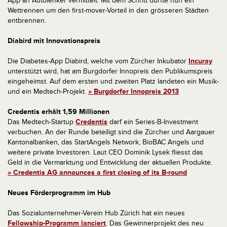
App an Autolenker vermittelt. Mit dem Schritt dürfte nun ein
Wettrennen um den first-mover-Vorteil in den grösseren Städten
entbrennen.
Diabird mit Innovationspreis
Die Diabetes-App Diabird, welche vom Zürcher Inkubator
Incuray
unterstützt wird, hat am Burgdorfer Innopreis den Publikumspreis
eingeheimst. Auf dem ersten und zweiten Platz landeten ein Musik-
und ein Medtech-Projekt.
» Burgdorfer Innopreis 2013
Credentis erhält 1,59 Millionen
Das Medtech-Startup
Credentis
darf ein Series-B-Investment
verbuchen. An der Runde beteiligt sind die Zürcher und Aargauer
Kantonalbanken, das StartAngels Network, BioBAC Angels und
weitere private Investoren. Laut CEO Dominik Lysek fliesst das
Geld in die Vermarktung und Entwicklung der aktuellen Produkte.
» Credentis AG announces a first closing of its B-round
Neues Förderprogramm im Hub
Das Sozialunternehmer-Verein Hub Zürich hat ein neues
Fellowship-Programm lanciert
. Das Gewinnerprojekt des neu