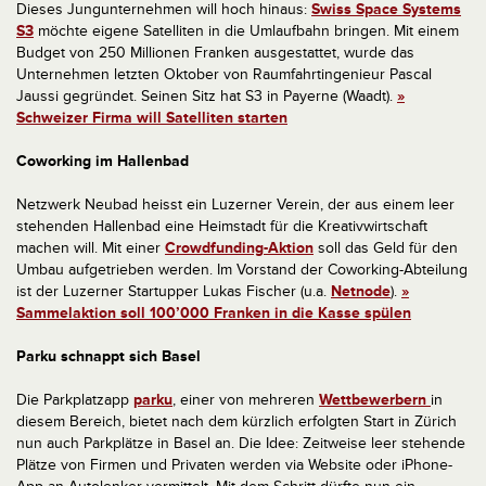
Dieses Jungunternehmen will hoch hinaus:
Swiss Space Systems
S3
möchte eigene Satelliten in die Umlaufbahn bringen. Mit einem
Budget von 250 Millionen Franken ausgestattet, wurde das
Unternehmen letzten Oktober von Raumfahrtingenieur Pascal
Jaussi gegründet. Seinen Sitz hat S3 in Payerne (Waadt).
»
Schweizer Firma will Satelliten starten
Coworking im Hallenbad
Netzwerk Neubad heisst ein Luzerner Verein, der aus einem leer
stehenden Hallenbad eine Heimstadt für die Kreativwirtschaft
machen will. Mit einer
Crowdfunding-Aktion
soll das Geld für den
Umbau aufgetrieben werden. Im Vorstand der Coworking-Abteilung
ist der Luzerner Startupper Lukas Fischer (u.a.
Netnode
).
»
Sammelaktion soll 100’000 Franken in die Kasse spülen
Parku schnappt sich Basel
Die Parkplatzapp
parku
, einer von mehreren
Wettbewerbern
in
diesem Bereich, bietet nach dem kürzlich erfolgten Start in Zürich
nun auch Parkplätze in Basel an. Die Idee: Zeitweise leer stehende
Plätze von Firmen und Privaten werden via Website oder iPhone-