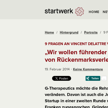
HOME
NE
Home
/
Hintergrund
/
Portraits
/
9 F
9 FRAGEN AN VINCENT DELATTRE
„Wir wollen führender 
von Rückenmarksverl
19. Februar 2014
Keine Kommentare
G-Therapeutics möchte die Reha
verändern. Davon ist auch die 
Startup in einer zweiten Runde
Franken zugesprochen. Gründer 