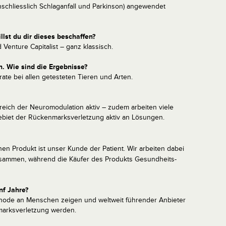
chliesslich Schlaganfall und Parkinson) angewendet
llst du dir dieses beschaffen?
 Venture Capitalist – ganz klassisch.
n. Wie sind die Ergebnisse?
ate bei allen getesteten Tieren und Arten.
reich der Neuromodulation aktiv – zudem arbeiten viele
ebiet der Rückenmarksverletzung aktiv an Lösungen.
en Produkt ist unser Kunde der Patient. Wir arbeiten dabei
usammen, während die Käufer des Produkts Gesundheits-
nf Jahre?
hode an Menschen zeigen und weltweit führender Anbieter
nmarksverletzung werden.