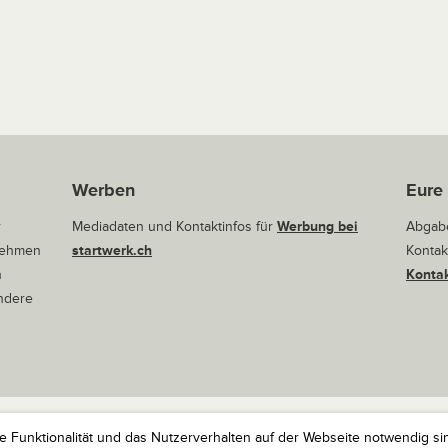
Werben
Eure
r
Mediadaten und Kontaktinfos für
Werbung bei
Abgabe
rnehmen
startwerk.ch
Kontak
n
Kontak
andere
ie Funktionalität und das Nutzerverhalten auf der Webseite notwendig si