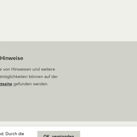
 Hinweise
 von Hinweisen und weitere
tmöglichkeiten können auf der
tseite
gefunden werden.
nd. Durch die
OK, verstanden