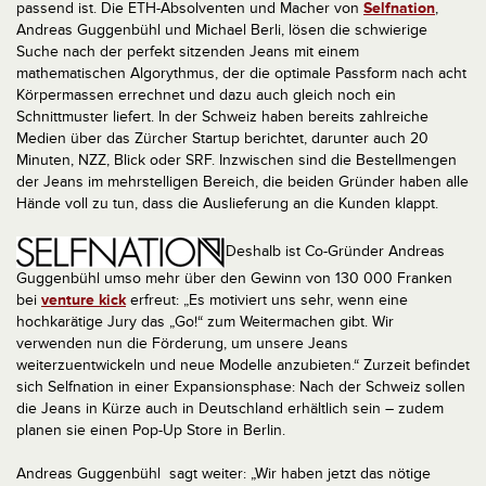
passend ist. Die ETH-Absolventen und Macher von
Selfnation
,
Andreas Guggenbühl und Michael Berli, lösen die schwierige
Suche nach der perfekt sitzenden Jeans mit einem
mathematischen Algorythmus, der die optimale Passform nach acht
Körpermassen errechnet und dazu auch gleich noch ein
Schnittmuster liefert. In der Schweiz haben bereits zahlreiche
Medien über das Zürcher Startup berichtet, darunter auch 20
Minuten, NZZ, Blick oder SRF. Inzwischen sind die Bestellmengen
der Jeans im mehrstelligen Bereich, die beiden Gründer haben alle
Hände voll zu tun, dass die Auslieferung an die Kunden klappt.
Deshalb ist Co-Gründer Andreas
Guggenbühl umso mehr über den Gewinn von 130 000 Franken
bei
venture kick
erfreut: „Es motiviert uns sehr, wenn eine
hochkarätige Jury das „Go!“ zum Weitermachen gibt. Wir
verwenden nun die Förderung, um unsere Jeans
weiterzuentwickeln und neue Modelle anzubieten.“ Zurzeit befindet
sich Selfnation in einer Expansionsphase: Nach der Schweiz sollen
die Jeans in Kürze auch in Deutschland erhältlich sein – zudem
planen sie einen Pop-Up Store in Berlin.
Andreas Guggenbühl sagt weiter: „Wir haben jetzt das nötige