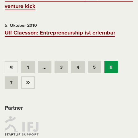
venture kick
5. Oktober 2010
Ulf Claesson: Entrepreneurship ist erlernbar
«
1
...
3
4
5
6
»
7
Partner