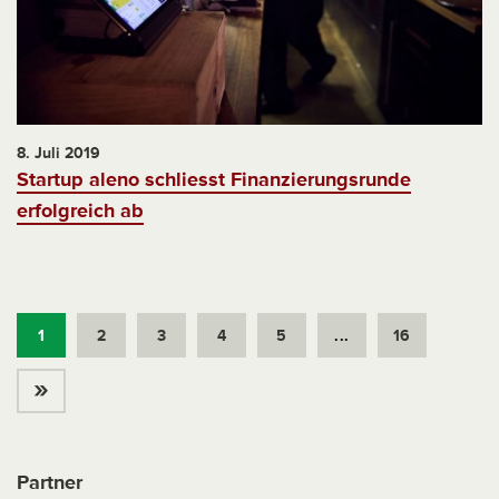
8. Juli 2019
Startup aleno schliesst Finanzierungsrunde
erfolgreich ab
1
2
3
4
5
...
16
»
Partner