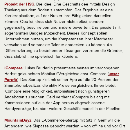
Projekt der HSG
. Die Idee: Eine Geschäftsidee mittels Design
Thinking aus dem Boden zu stampfen. Das Ergebnis ist eine
Karriereplattform, auf der Nutzer ihre Fähigkeiten darstellen
können. Clou ist, dass sich Nutzer nicht selbst, sondern
gegenseitig beschreiben und andere bewerten. Das passiert mit
sogenannten Badges (Abzeichen). Dieses Konzept sollen
Unternehmen nutzen, um die Kompetenzen ihrer Mitarbeiter
verwalten und versteckte Talente entdecken zu können. Als
Differenzierung zu bestehender Lösungen vertreten die Gründer,
dass stablish.me spielerisch funktioniere.
iCompare
: Lukas Brüderlin präsentierte seinen im vergangenen
Herbst gelaunchten Mobiltarif-Vergleichsdienst iCompare (
unser
Porträt
). Das Startup zielt mit seiner App auf die 20 Prozent der
Smartphonebesitzer, die aktiv Preise vergleichen. Ihnen bietet
iCompare eine Möglichkeit, automatisiert nach günstigeren
Angeboten zu suchen. Geld verdient iCompare bislang mit
Kommissionen auf aus der App heraus abgeschlossene
Handyverträge, hat aber weitere Geschäftsmodell in der Pipeline.
MountainDayz
:
Das E-Commerce-Startup mit Sitz in Genf will die
Art ändern, wie Skipässe gebucht werden – von offline und vor Ort