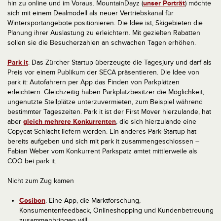
hin zu online und im Voraus. MountainDayz (
unser Porträt
) möchte
sich mit einem Dealmodell als neuer Vertriebskanal für
Wintersportangebote positionieren. Die Idee ist, Skigebieten die
Planung ihrer Auslastung zu erleichtern. Mit gezielten Rabatten
sollen sie die Besucherzahlen an schwachen Tagen erhöhen.
Park it
: Das Zürcher Startup überzeugte die Tagesjury und darf als
Preis vor einem Publikum der SECA präsentieren. Die Idee von
park it: Autofahrern per App das Finden von Parkplätzen
erleichtern. Gleichzeitig haben Parkplatzbesitzer die Möglichkeit,
ungenutzte Stellplätze unterzuvermieten, zum Beispiel während
bestimmter Tageszeiten. Park it ist der First Mover hierzulande, hat
aber
gleich mehrere Konkurrenten
, die sich hierzulande eine
Copycat-Schlacht liefern werden. Ein anderes Park-Startup hat
bereits aufgeben und sich mit park it zusammengeschlossen –
Fabian Weber vom Konkurrent Parkspatz amtet mittlerweile als
COO bei park it.
Nicht zum Zug kamen
Cosibon
: Eine App, die Marktforschung,
Konsumentenfeedback, Onlineshopping und Kundenbetreuung
zusammenbringen will.