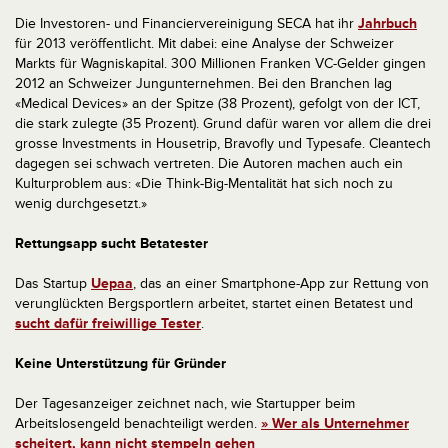
Die Investoren- und Financiervereinigung SECA hat ihr
Jahrbuch
für 2013 veröffentlicht. Mit dabei: eine Analyse der Schweizer
Markts für Wagniskapital. 300 Millionen Franken VC-Gelder gingen
2012 an Schweizer Jungunternehmen. Bei den Branchen lag
«Medical Devices» an der Spitze (38 Prozent), gefolgt von der ICT,
die stark zulegte (35 Prozent). Grund dafür waren vor allem die drei
grosse Investments in Housetrip, Bravofly und Typesafe. Cleantech
dagegen sei schwach vertreten. Die Autoren machen auch ein
Kulturproblem aus: «Die Think-Big-Mentalität hat sich noch zu
wenig durchgesetzt.»
Rettungsapp sucht Betatester
Das Startup
Uepaa
, das an einer Smartphone-App zur Rettung von
verunglückten Bergsportlern arbeitet, startet einen Betatest und
sucht dafür freiwillige Tester
.
Keine Unterstützung für Gründer
Der Tagesanzeiger zeichnet nach, wie Startupper beim
Arbeitslosengeld benachteiligt werden.
» Wer als Unternehmer
scheitert, kann nicht stempeln gehen