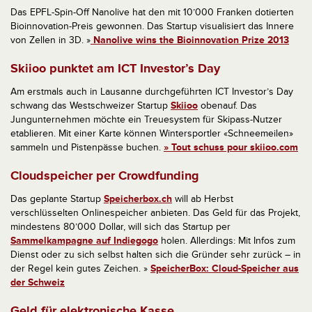
Das EPFL-Spin-Off Nanolive hat den mit 10’000 Franken dotierten
Bioinnovation-Preis gewonnen. Das Startup visualisiert das Innere
von Zellen in 3D. »
Nanolive wins the Bioinnovation Prize 2013
Skiioo punktet am ICT Investor’s Day
Am erstmals auch in Lausanne durchgeführten ICT Investor’s Day
schwang das Westschweizer Startup
Skiioo
obenauf. Das
Jungunternehmen möchte ein Treuesystem für Skipass-Nutzer
etablieren. Mit einer Karte können Wintersportler «Schneemeilen»
sammeln und Pistenpässe buchen.
» Tout schuss pour skiioo.com
Cloudspeicher per Crowdfunding
Das geplante Startup
Speicherbox.ch
will ab Herbst
verschlüsselten Onlinespeicher anbieten. Das Geld für das Projekt,
mindestens 80’000 Dollar, will sich das Startup per
Sammelkampagne auf Indiegogo
holen. Allerdings: Mit Infos zum
Dienst oder zu sich selbst halten sich die Gründer sehr zurück – in
der Regel kein gutes Zeichen. »
SpeicherBox: Cloud-Speicher aus
der Schweiz
Geld für elektronische Kasse