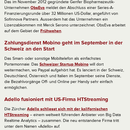
Das im November 2012 gegründete Genfer Biopharmazeutik-
Unternehmen
ObsEva
meldet den Abschluss einer Series-A-
Finanzierungsrunde über 32 Millionen US-Dollar, angeführt von
Sofinnova Partners. Ausserdem hat das Unternehmen ein
Lizenzabkommen mit Merck Serono unterzeichnet. ObsEva arbeitet
auf dem Gebiet der
Frühwehen
.
Zahlungsdienst Mobino geht im September in der
Schweiz an den Start
Das Smart- oder sonstige Mobiltelefon als einfachstes
Portemonnaie: Das
Schweizer Startup Mobino
will dort
weitermachen, wo Paypal aufgehört hat. Es lanciert in der Schweiz,
Deutschland, Österreich und Italien im September seine Dienste,
die Bezahlvorgänge Off- und Online per Handy sehr einfach
ermöglichen.
Adello fusioniert mit US-Firma HTStreaming
Die Zürcher
Adello schliesst sich mit der kalifornischen
HTStreaming
– einem weltweit führenden Anbieter von Big Data
Realtime Analytics – zusammen. Die neu entstandene Firma tritt
unter dem Namen «Adello» auf.