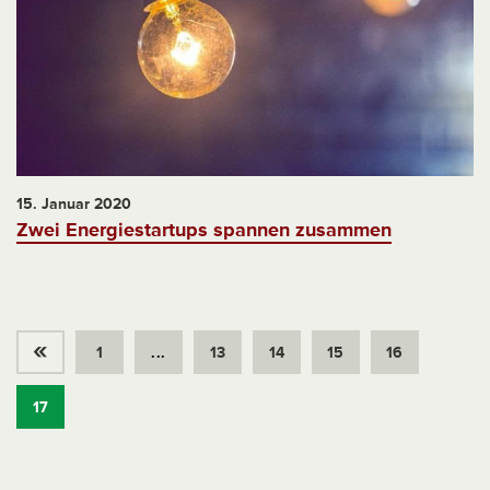
15. Januar 2020
Zwei Energiestartups spannen zusammen
«
1
...
13
14
15
16
17