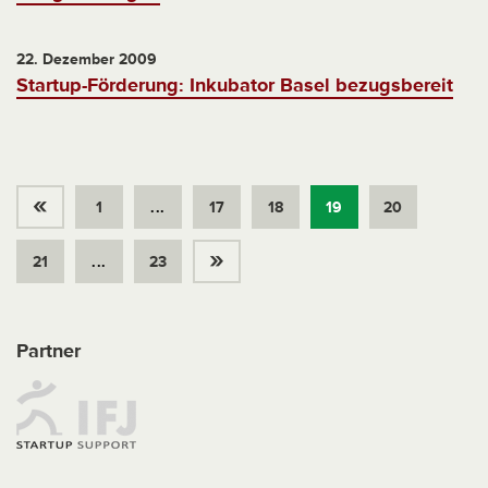
22. Dezember 2009
Startup-Förderung: Inkubator Basel bezugsbereit
«
1
...
17
18
19
20
»
21
...
23
Partner