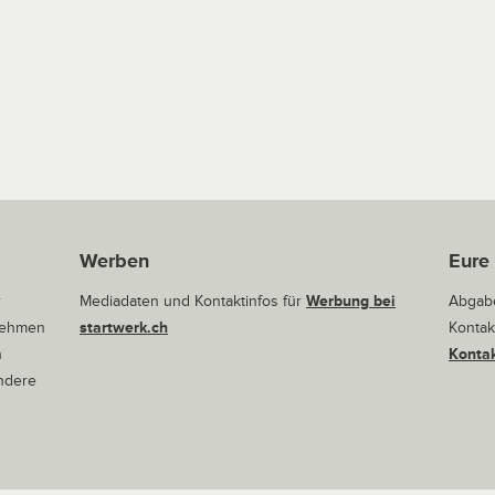
Werben
Eure
r
Mediadaten und Kontaktinfos für
Werbung bei
Abgabe
rnehmen
startwerk.ch
Kontak
n
Kontak
andere