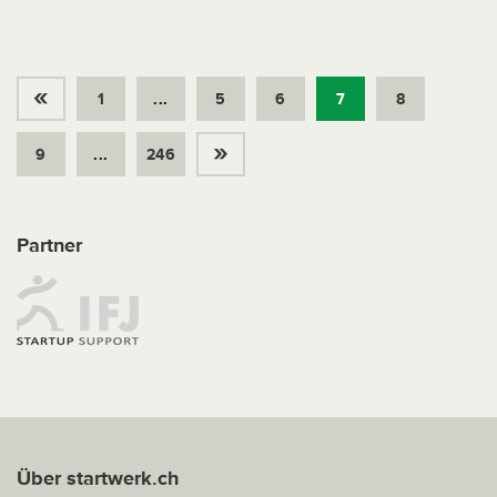
«
1
...
5
6
7
8
»
9
...
246
Partner
Über startwerk.ch