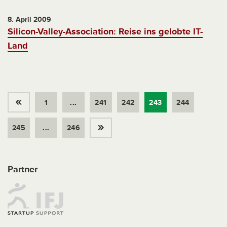
8. April 2009
Silicon-Valley-Association: Reise ins gelobte IT-
Land
«
1
...
241
242
243
244
»
245
...
246
Partner